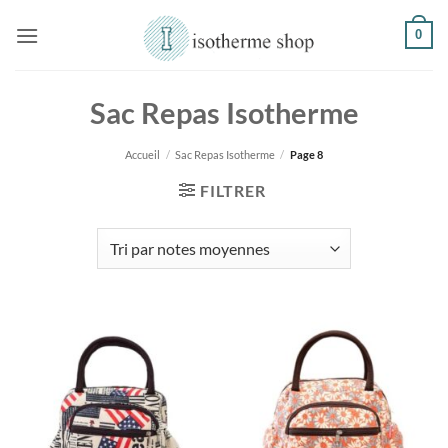
Passer
0
au
contenu
Sac Repas Isotherme
Accueil
/
Sac Repas Isotherme
/
Page 8
FILTRER