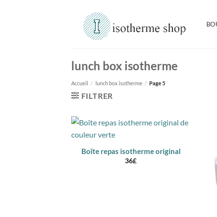
Passer
au
BO
contenu
lunch box isotherme
Accueil
/
lunch box isotherme
/
Page 5
FILTRER
Boîte repas isotherme original
36
£