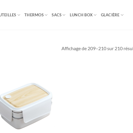
UTEILLES
THERMOS
SACS
LUNCH BOX
GLACIÈRE
Affichage de 209–210 sur 210 résu