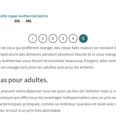
oîte repas isotherme bento
Plage
30
£
–
38
£
de
prix :
30£
à
1
2
3
4
5
38£
e de ceux qui préfèrent manger des repas faits maison en rendant le
empérature des aliments pendant plusieurs heures et si vous mangez
epas isothermes vous feront économiser beaucoup d’argent, elles son
en voyage tant pour les adultes que pour les enfants.
as pour adultes.
renant votre déjeuner tous les jours au lieu de l’acheter mais si
mique qui offre tous les avantages indispensables sans un prix 
téristiques pratiques, comme un intérieur spacieux et isolé avec 
s, le tout à un prix très abordable.